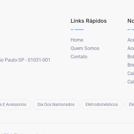
Links Rápidos
No
Home
Ace
Quem Somos
Ac
Contato
Bo
São Paulo-SP - 01031-001
Br
Ca
Ca
s E Acessorios
Dia Dos Namorados
Eletrodomésticos
El