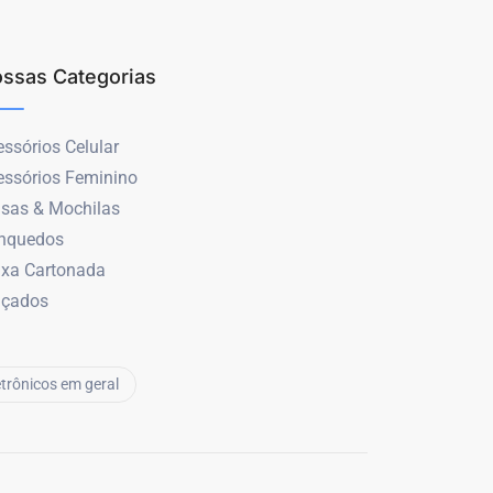
ssas Categorias
ssórios Celular
essórios Feminino
lsas & Mochilas
inquedos
ixa Cartonada
lçados
etrônicos em geral