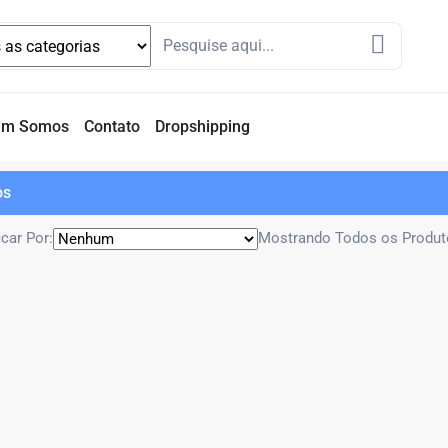
em Somos
Contato
Dropshipping
os
icar Por:
Mostrando Todos os Produt