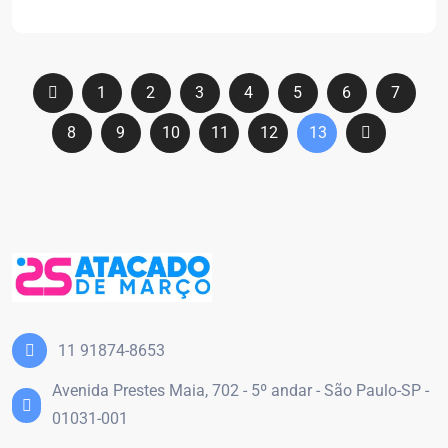
1
2
3
4
5
6
7
8
9
10
11
12
13
11 91874-8653
Avenida Prestes Maia, 702 - 5º andar - São Paulo-SP -
01031-001