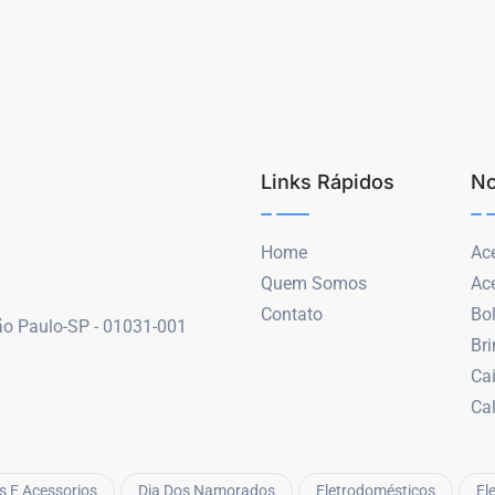
Links Rápidos
No
Home
Ace
Quem Somos
Ac
Contato
Bo
São Paulo-SP - 01031-001
Br
Ca
Ca
s E Acessorios
Dia Dos Namorados
Eletrodomésticos
El