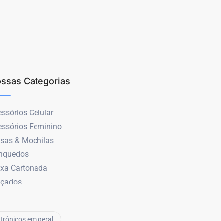
ssas Categorias
ssórios Celular
essórios Feminino
lsas & Mochilas
inquedos
ixa Cartonada
lçados
etrônicos em geral