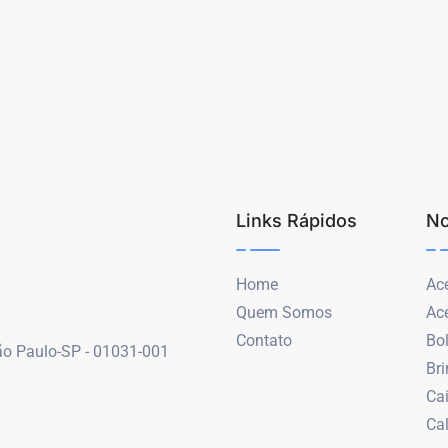
Links Rápidos
No
Home
Ace
Quem Somos
Ac
Contato
Bo
São Paulo-SP - 01031-001
Br
Ca
Ca