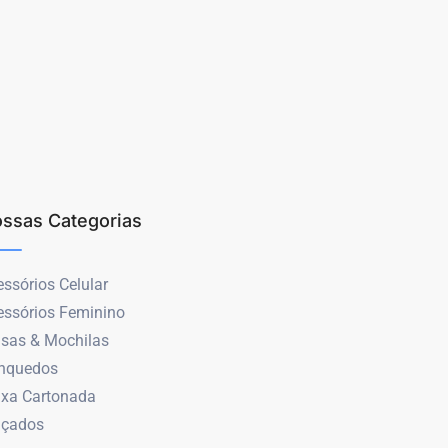
ssas Categorias
ssórios Celular
essórios Feminino
lsas & Mochilas
inquedos
ixa Cartonada
lçados