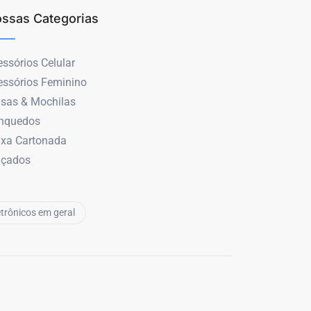
ssas Categorias
ssórios Celular
essórios Feminino
lsas & Mochilas
inquedos
ixa Cartonada
lçados
etrônicos em geral