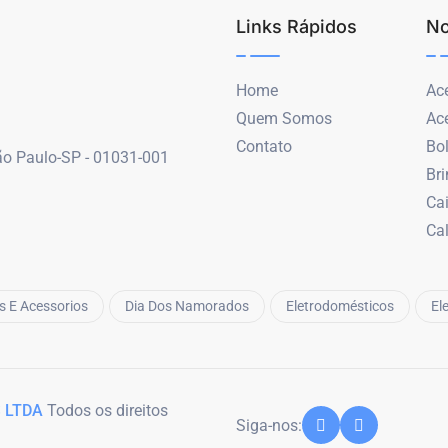
Links Rápidos
No
Home
Ace
Quem Somos
Ac
Contato
Bo
São Paulo-SP - 01031-001
Br
Ca
Ca
s E Acessorios
Dia Dos Namorados
Eletrodomésticos
El
 LTDA
Todos os direitos
Siga-nos: