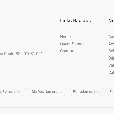
Links Rápidos
No
Home
Ace
Quem Somos
Ac
Contato
Bo
São Paulo-SP - 01031-001
Br
Ca
Ca
s E Acessorios
Dia Dos Namorados
Eletrodomésticos
El