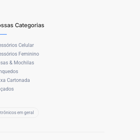
ssas Categorias
ssórios Celular
essórios Feminino
lsas & Mochilas
inquedos
ixa Cartonada
lçados
etrônicos em geral