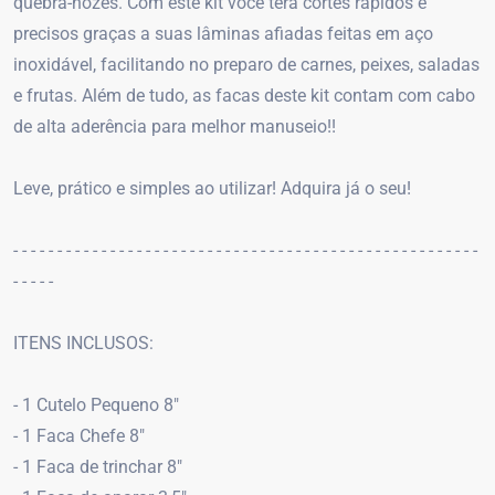
quebra-nozes. Com este kit você terá cortes rápidos e
precisos graças a suas lâminas afiadas feitas em aço
inoxidável, facilitando no preparo de carnes, peixes, saladas
e frutas. Além de tudo, as facas deste kit contam com cabo
de alta aderência para melhor manuseio!!
Leve, prático e simples ao utilizar! Adquira já o seu!
- - - - - - - - - - - - - - - - - - - - - - - - - - - - - - - - - - - - - - - - - - - - - - - - - - - - -
- - - - -
ITENS INCLUSOS:
- 1 Cutelo Pequeno 8"
- 1 Faca Chefe 8"
- 1 Faca de trinchar 8"