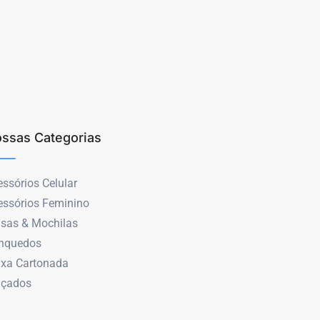
ssas Categorias
ssórios Celular
essórios Feminino
lsas & Mochilas
inquedos
ixa Cartonada
lçados