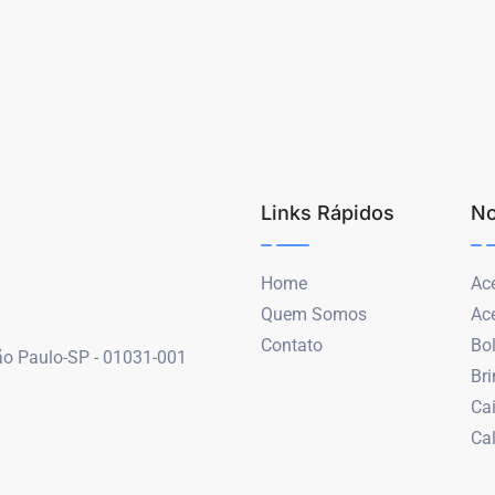
Links Rápidos
No
Home
Ace
Quem Somos
Ac
Contato
Bo
São Paulo-SP - 01031-001
Br
Ca
Ca