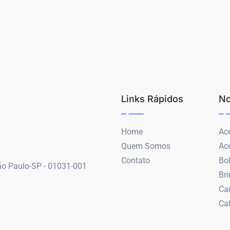
Links Rápidos
No
Home
Ace
Quem Somos
Ac
Contato
Bo
São Paulo-SP - 01031-001
Br
Ca
Ca