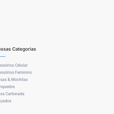
ssas Categorias
ssórios Celular
essórios Feminino
lsas & Mochilas
inquedos
ixa Cartonada
lçados