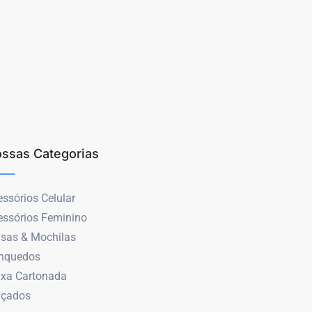
ssas Categorias
ssórios Celular
essórios Feminino
lsas & Mochilas
inquedos
ixa Cartonada
lçados