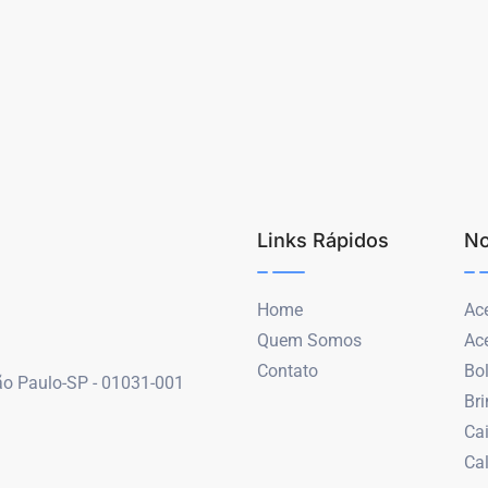
Links Rápidos
No
Home
Ace
Quem Somos
Ac
Contato
Bo
São Paulo-SP - 01031-001
Br
Ca
Ca