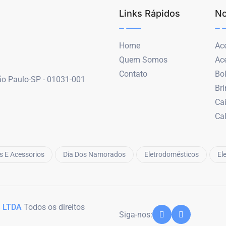
Links Rápidos
No
Home
Ace
Quem Somos
Ac
Contato
Bo
São Paulo-SP - 01031-001
Br
Ca
Ca
s E Acessorios
Dia Dos Namorados
Eletrodomésticos
El
 LTDA
Todos os direitos
Siga-nos: