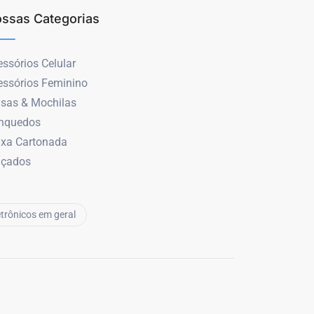
ssas Categorias
ssórios Celular
essórios Feminino
lsas & Mochilas
inquedos
ixa Cartonada
lçados
etrônicos em geral