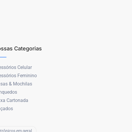
ssas Categorias
ssórios Celular
essórios Feminino
lsas & Mochilas
inquedos
ixa Cartonada
lçados
etrônicos em geral