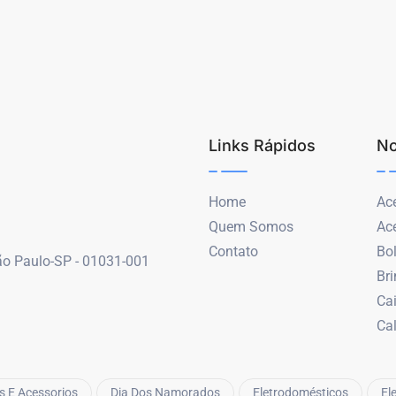
Links Rápidos
No
Home
Ace
Quem Somos
Ac
Contato
Bo
São Paulo-SP - 01031-001
Br
Ca
Ca
s E Acessorios
Dia Dos Namorados
Eletrodomésticos
El